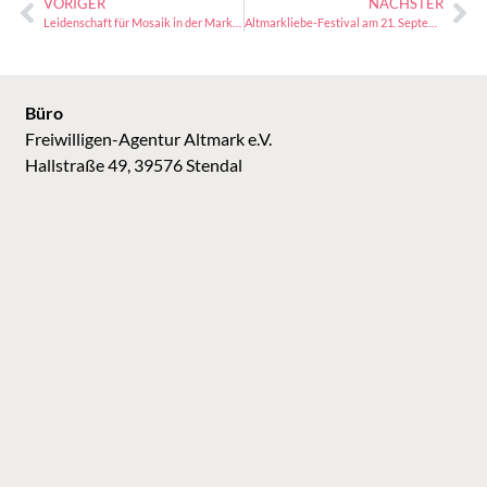
VORIGER
NÄCHSTER
Leidenschaft für Mosaik in der Markthalle geht weiter
Altmarkliebe-Festival am 21. September: Euer Beitrag zählt!
Büro
Freiwilligen-Agentur Altmark e.V.
Hallstraße 49, 39576 Stendal