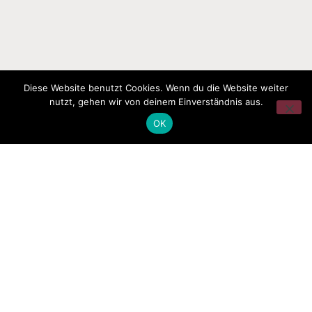
Diese Website benutzt Cookies. Wenn du die Website weiter
nutzt, gehen wir von deinem Einverständnis aus.
OK
Newsletter
Melde dich gern für unseren Newsletter an, um informiert