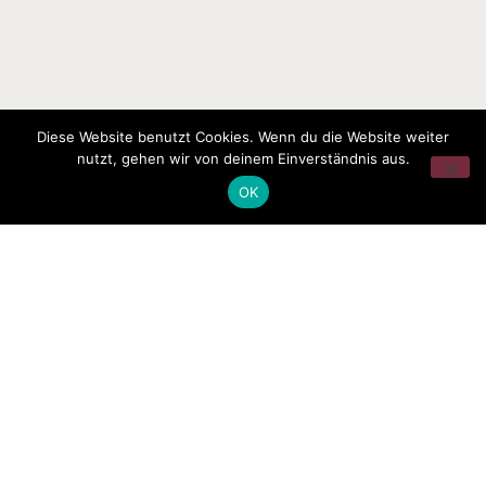
Diese Website benutzt Cookies. Wenn du die Website weiter
nutzt, gehen wir von deinem Einverständnis aus.
OK
Newsletter
Melde dich gern für unseren Newsletter an, um informiert