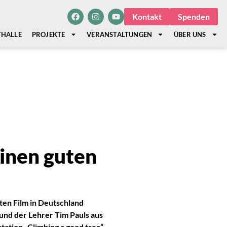
Kontakt
Spenden
THALLE
PROJEKTE
VERANSTALTUNGEN
ÜBER UNS
einen guten
en Film in Deutschland
und der Lehrer Tim Pauls aus
ation „Climbing a good tree“