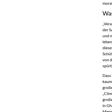
moral
Was
„Vera
der S
und n
leben
diese
Schül
von d
spürb
Dass 
kaum 
große
„Clim
große
in Gh
Mensc