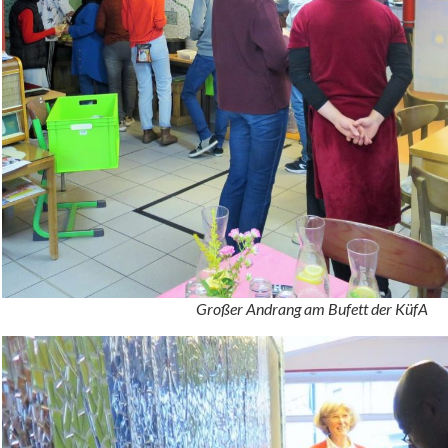
Großer Andrang am Bufett der KüfA