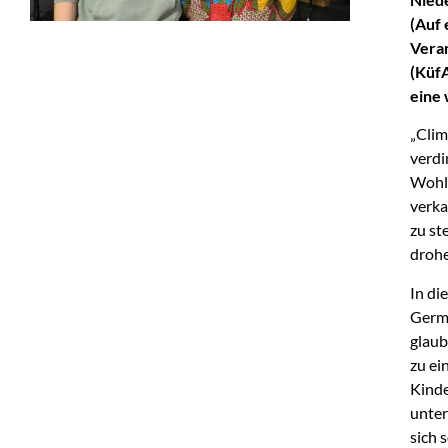
(Auf 
Veran
(KüfA
eine 
„Clim
verdi
Wohls
verka
zu st
drohe
In di
Germa
glaub
zu ei
Kinde
unter
sich 