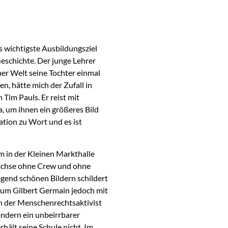
s wichtigste Ausbildungsziel
Geschichte. Der junge Lehrer
er Welt seine Tochter einmal
n, hätte mich der Zufall in
 Tim Pauls. Er reist mit
a, um ihnen ein größeres Bild
tion zu Wort und es ist
m in der Kleinen Markthalle
rsachse ohne Crew und ohne
egend schönen Bildern schildert
 um Gilbert Germain jedoch mit
ich der Menschenrechtsaktivist
ondern ein unbeirrbarer
rhält seine Schule nicht. Im