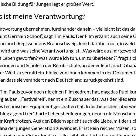
ische Bildung für Jungen legt er großen Wert.
 ist meine Verantwortung?
ntwortung übernehmen, füreinander da sein – vielleicht ist das da
aint Germain School“, sagt Tim Pauls. Der Film erzählt auch seine 
un auch Regisseur aus Braunschweig denkt darüber nach, in welch
 wird und was seine Verantwortung ist. „Was wäre aus mir geworde
s Leben geworfen? Was würde ich tun, um zu überleben?“, fragt sich
erinnen und Schülern der Berufsschule, an der er lehrt, nach Ghan
er Welt zu vermitteln. Einige von ihnen kommen in der Dokumenta
ar, dass sie verändert nach Deutschland zurückgekehrt sind.
Tim Pauls zuvor noch nie einen Film gedreht hat, mag das Publiku
glauben. „Festivalreif“, nennt ein Zuschauer das, was der Niede
s technisches Equipment geschaffen hat. In ästhetischen, überwi
bing a good tree“ harte Lebensbedingungen, denen die Menschen
r Kraft trotzen. Aus den Bildern spricht auch die Liebe, mit der s
ana der jungen Generation zuwendet. Er ist kein reicher Mäzen, s
h mit einer Vision, für die er alles gibt. Staatliche Unterstützung e