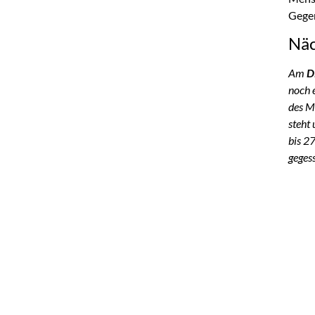
Gegen
Näc
Am
D
noch 
des M
steht
bis 2
geges