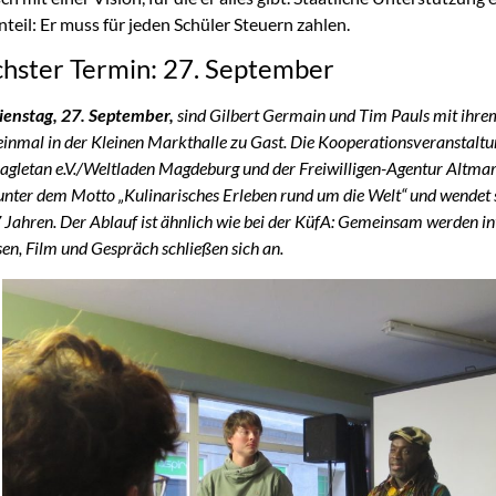
teil: Er muss für jeden Schüler Steuern zahlen.
hster Termin: 27. September
ienstag, 27. September,
sind Gilbert Germain und Tim Pauls mit ihrem
einmal in der Kleinen Markthalle zu Gast. Die Kooperationsveranstaltun
agletan e.V./Weltladen Magdeburg und der Freiwilligen-Agentur Altmar
 unter dem Motto „Kulinarisches Erleben rund um die Welt“ und wendet
7 Jahren. Der Ablauf ist ähnlich wie bei der KüfA: Gemeinsam werden i
sen, Film und Gespräch schließen sich an.