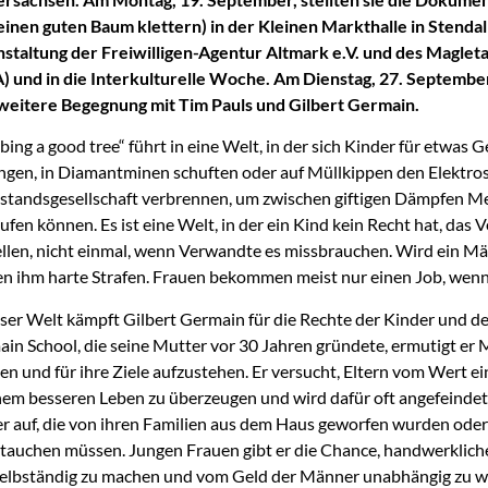
einen guten Baum klettern) in der Kleinen Markthalle in Stendal
staltung der Freiwilligen-Agentur Altmark e.V. und des Magletan 
) und in die Interkulturelle Woche. Am Dienstag, 27. September, 
weitere Begegnung mit Tim Pauls und Gilbert Germain.
bing a good tree“ führt in eine Welt, in der sich Kinder für etwas 
ngen, in Diamantminen schuften oder auf Müllkippen den Elektros
tandsgesellschaft verbrennen, um zwischen giftigen Dämpfen Met
ufen können. Es ist eine Welt, in der ein Kind kein Recht hat, das V
ellen, nicht einmal, wenn Verwandte es missbrauchen. Wird ein 
n ihm harte Strafen. Frauen bekommen meist nur einen Job, wenn
eser Welt kämpft Gilbert Germain für die Rechte der Kinder und de
in School, die seine Mutter vor 30 Jahren gründete, ermutigt er 
en und für ihre Ziele aufzustehen. Er versucht, Eltern vom Wert ei
nem besseren Leben zu überzeugen und wird dafür oft angefeindet.
r auf, die von ihren Familien aus dem Haus geworfen wurden oder
tauchen müssen. Jungen Frauen gibt er die Chance, handwerkliche
selbständig zu machen und vom Geld der Männer unabhängig zu w