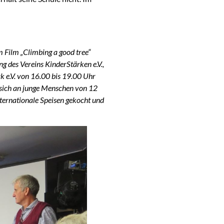
 Film „Climbing a good tree“
g des Vereins KinderStärken e.V.,
k e.V. von 16.00 bis 19.00 Uhr
 sich an junge Menschen von 12
nternationale Speisen gekocht und