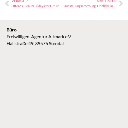
VORIGER
NÄCHSTER
Offenes Plenum Fridays for Future
Ausstellungseröffnung: Einblicke in eine Sammlung
Büro
Freiwilligen-Agentur Altmark e.V.
Hallstraße 49, 39576 Stendal