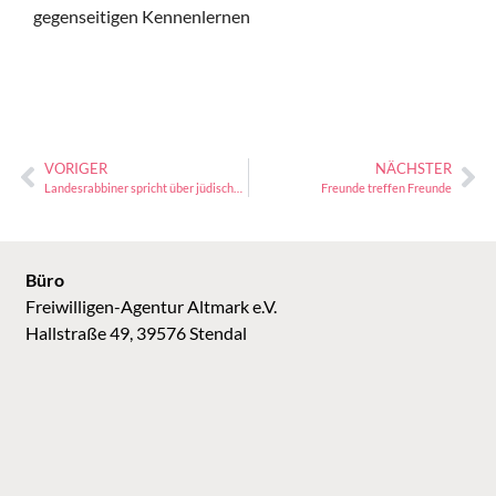
gegenseitigen Kennenlernen
VORIGER
NÄCHSTER
Landesrabbiner spricht über jüdisches Leben in Sachsen-Anhalt
Freunde treffen Freunde
Büro
Freiwilligen-Agentur Altmark e.V.
Hallstraße 49, 39576 Stendal