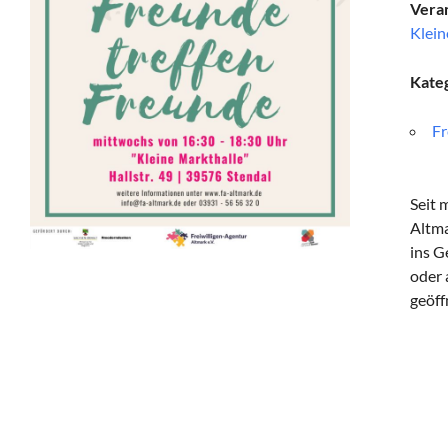
Veran
Klein
Kate
Fr
Seit 
Altma
ins G
oder 
geöff