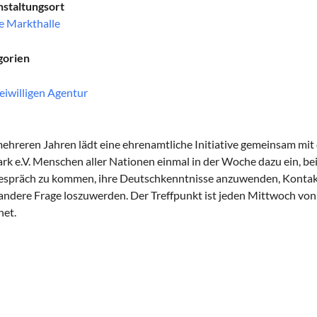
staltungsort
e Markthalle
gorien
eiwilligen Agentur
mehreren Jahren lädt eine ehrenamtliche Initiative gemeinsam mit
rk e.V. Menschen aller Nationen einmal in der Woche dazu ein, be
espräch zu kommen, ihre Deutschkenntnisse anzuwenden, Kontakt
andere Frage loszuwerden. Der Treffpunkt ist jeden Mittwoch von
net.