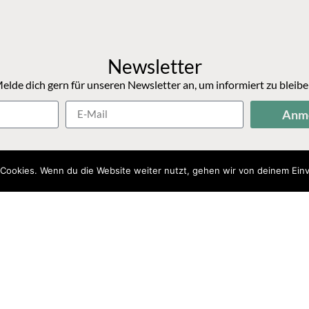
Newsletter
elde dich gern für unseren Newsletter an, um informiert zu bleibe
Anm
Cookies. Wenn du die Website weiter nutzt, gehen wir von deinem Einv
Impressum
Datenschutz
ur Altmark e.V. | Umsetzung von Hey_Marten