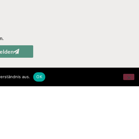
n.
elden
erständnis aus.
OK