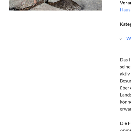
Veran
Haus 
Kate
Wo
Das H
seine
aktiv
Besuc
über 
Lands
könne
erwar
Die F
Anmel