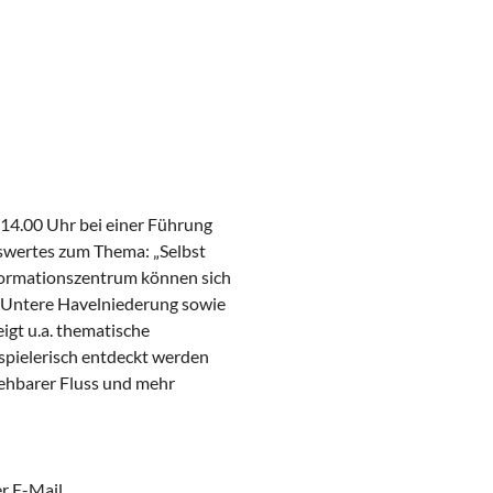
 14.00 Uhr bei einer Führung
swertes zum Thema: „Selbst
nformationszentrum können sich
ft Untere Havelniederung sowie
igt u.a. thematische
spielerisch entdeckt werden
gehbarer Fluss und mehr
r E-Mail