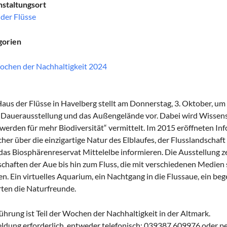
staltungsort
der Flüsse
gorien
chen der Nachhaltigkeit 2024
aus der Flüsse in Havelberg stellt am Donnerstag, 3. Oktober, um
 Dauerausstellung und das Außengelände vor. Dabei wird Wissen
 werden für mehr Biodiversität“ vermittelt. Im 2015 eröffneten I
her über die einzigartige Natur des Elblaufes, der Flusslandscha
das Biosphärenreservat Mittelelbe informieren. Die Ausstellung ze
chaften der Aue bis hin zum Fluss, die mit verschiedenen Medien 
n. Ein virtuelles Aquarium, ein Nachtgang in die Flussaue, ein be
ten die Naturfreunde.
ührung ist Teil der Wochen der Nachhaltigkeit in der Altmark.
dung erforderlich, entweder telefonisch: 039387 609976 oder pe