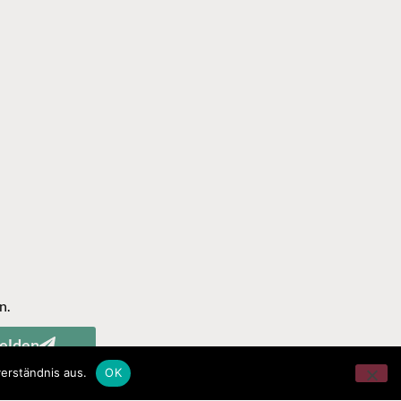
n.
elden
erständnis aus.
OK