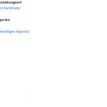
staltungsort
e Markthalle
gorien
eiwilligen Agentur