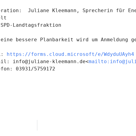
eration:  Juliane Kleemann, Sprecherin für Ene
lt

 SPD-Landtagsfraktion

 eine bessere Planbarkeit wird um Anmeldung ge
k: 
https://forms.cloud.microsoft/e/WdyduUAyh4
ail: info@juliane-kleemann.de<
mailto:info@jul
efon: 03931/5759172