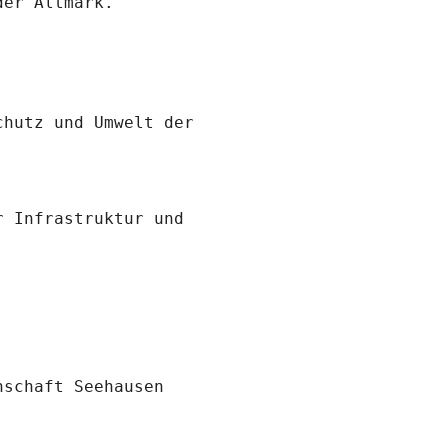
er Altmark."

hutz und Umwelt der

 Infrastruktur und 
schaft Seehausen
