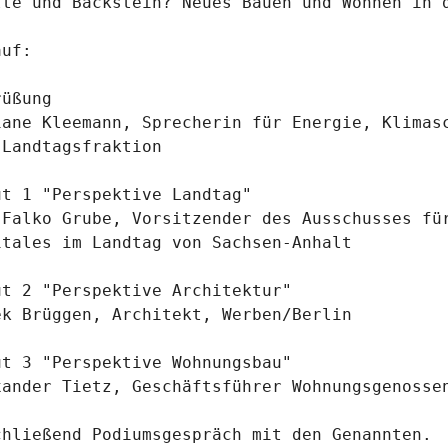
tte und Backstein? Neues Bauen und Wohnen in d
uf:

üßung

iane Kleemann, Sprecherin für Energie, Klimasc
-Landtagsfraktion

ut 1 "Perspektive Landtag"

 Falko Grube, Vorsitzender des Ausschusses für
itales im Landtag von Sachsen-Anhalt

ut 2 "Perspektive Architektur"

ek Brüggen, Architekt, Werben/Berlin

ut 3 "Perspektive Wohnungsbau"

xander Tietz, Geschäftsführer Wohnungsgenossen
chließend Podiumsgespräch mit den Genannten.
