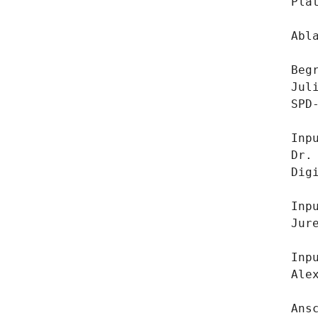
Pla
Abla
Begr
Jul
SPD
Inp
Dr.
Dig
Inp
Jur
Inp
Ale
Ans