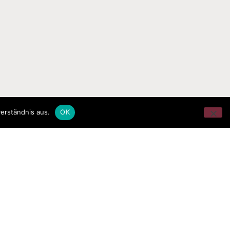
erständnis aus.
OK
n.
elden