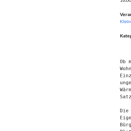
Veran
Klein
Kate
Ob 
Woh
Ein
ung
Wär
Sat
Die
Eig
Bür