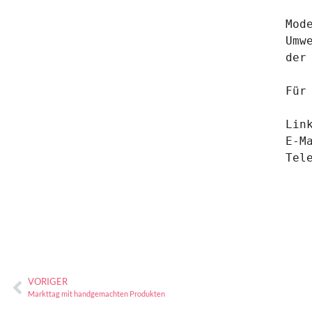
Mod
Umwe
der
Für
Lin
E-M
Tel
VORIGER
Markttag mit handgemachten Produkten