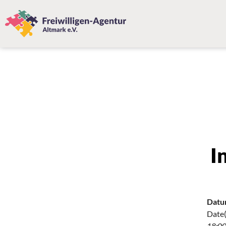
I
Datu
Date(
18:00