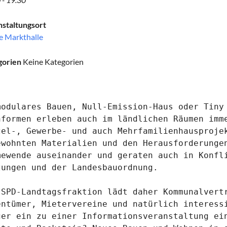
staltungsort
e Markthalle
gorien
Keine Kategorien
modulares Bauen, Null-Emission-Haus oder Tiny 
nformen erleben auch im ländlichen Räumen imme
zel-, Gewerbe- und auch Mehrfamilienhausprojek
ewohnten Materialien und den Herausforderungen
mewende auseinander und geraten auch in Konfli
zungen und der Landesbauordnung.

 SPD-Landtagsfraktion lädt daher Kommunalvert
entümer, Mietervereine und natürlich interessi
ger ein zu einer Informationsveranstaltung ein