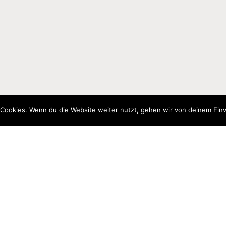
Cookies. Wenn du die Website weiter nutzt, gehen wir von deinem Einv
Newsletter
elde dich gern für unseren Newsletter an, um informiert zu bleibe
Anm