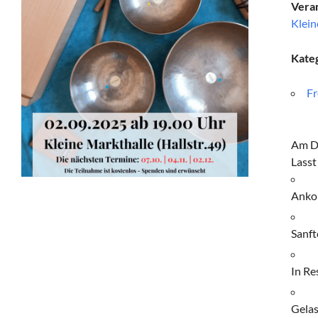
Veran
Klein
Kate
Fr
Am Di
Lasst
Anko
Sanft
In Re
Gelas