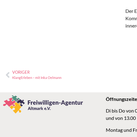
Der E
Kommt
inner
VORIGER
KlangErleben – mit Inka Oelmann
Öffnungszeit
Di bis Do von 
und von 13.00
Montag und Fr