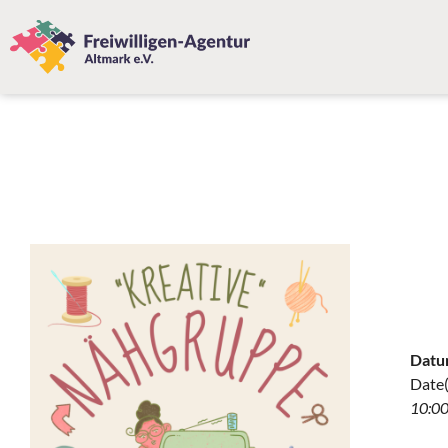
Datu
Date(
10:00