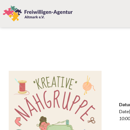
Datu
Date(
10:00