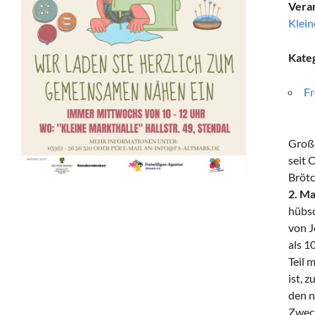
Veran
Klein
Kate
Fr
Große
seit 
Brötc
2. Ma
hübsc
von J
als 1
Teil 
ist, 
den n
Zwec