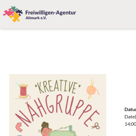
Datu
Date(
14:00