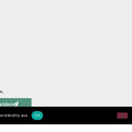
n.
elden
erständnis aus.
OK