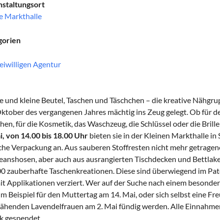
staltungsort
e Markthalle
gorien
eiwilligen Agentur
 und kleine Beutel, Taschen und Täschchen – die kreative Nähgru
Oktober des vergangenen Jahres mächtig ins Zeug gelegt. Ob für de
hen, für die Kosmetik, das Waschzeug, die Schlüssel oder die Brill
i, von 14.00 bis 18.00 Uhr
bieten sie in der Kleinen Markthalle in S
he Verpackung an. Aus sauberen Stoffresten nicht mehr getragene
eanshosen, aber auch aus ausrangierten Tischdecken und Bettlaken
00 zauberhafte Taschenkreationen. Diese sind überwiegend im Pat
mit Applikationen verziert. Wer auf der Suche nach einem besond
zum Beispiel für den Muttertag am 14. Mai, oder sich selbst eine 
ähenden Lavendelfrauen am 2. Mai fündig werden. Alle Einnahme
k gespendet.