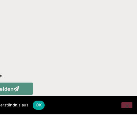
n.
elden
erständnis aus.
OK