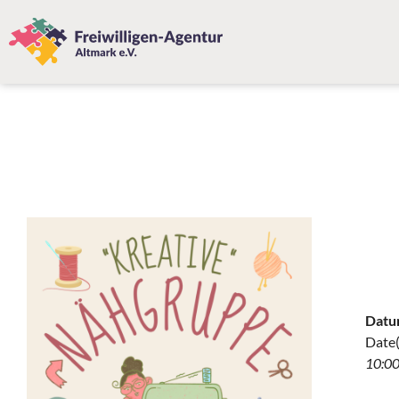
Datu
Date(
10:00