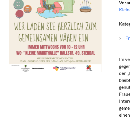
Veran
Klein
Kate
Fr
Im ve
gegen
den „
bleib
genut
Fraue
Inter
gemei
einen