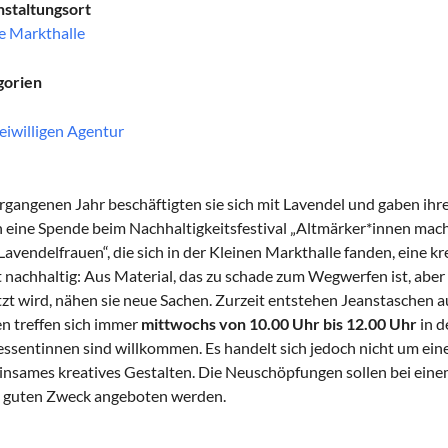
staltungsort
e Markthalle
gorien
eiwilligen Agentur
rgangenen Jahr beschäftigten sie sich mit Lavendel und gaben ih
 eine Spende beim Nachhaltigkeitsfestival „Altmärker*innen mach
Lavendelfrauen“, die sich in der Kleinen Markthalle fanden, eine 
t nachhaltig: Aus Material, das zu schade zum Wegwerfen ist, aber
zt wird, nähen sie neue Sachen. Zurzeit entstehen Jeanstaschen a
n treffen sich immer
mittwochs von 10.00 Uhr bis 12.00 Uhr
in d
essentinnen sind willkommen. Es handelt sich jedoch nicht um ei
nsames kreatives Gestalten. Die Neuschöpfungen sollen bei eine
 guten Zweck angeboten werden.