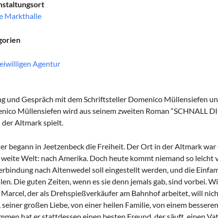
staltungsort
e Markthalle
gorien
eiwilligen Agentur
g und Gespräch mit dem Schriftsteller Domenico Müllensiefen u
nico Müllensiefen wird aus seinem zweiten Roman “SCHNALL DI
n der Altmark spielt.
er begann in Jeetzenbeck die Freiheit. Der Ort in der Altmark war d
e weite Welt: nach Amerika. Doch heute kommt niemand so leicht v
rbindung nach Altenwedel soll eingestellt werden, und die Einfa
llen. Die guten Zeiten, wenn es sie denn jemals gab, sind vorbei. 
Marcel, der als Drehspießverkäufer am Bahnhof arbeitet, will nic
i, seiner großen Liebe, von einer heilen Familie, von einem bessere
men hat er stattdessen einen besten Freund, der säuft, einen Vat