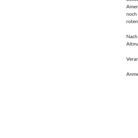
Ameri
noch 
roten
Nach 
Altma
Veran
Anme