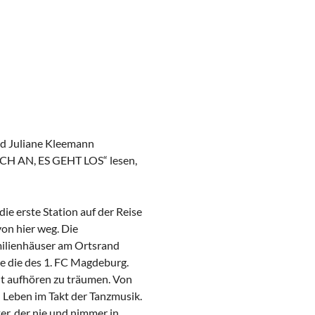
nd Juliane Kleemann
CH AN, ES GEHT LOS“ lesen,
ie erste Station auf der Reise
on hier weg. Die
milienhäuser am Ortsrand
Wie die des 1. FC Magdeburg.
ht aufhören zu träumen. Von
n Leben im Takt der Tanzmusik.
er, der nie und nimmer in