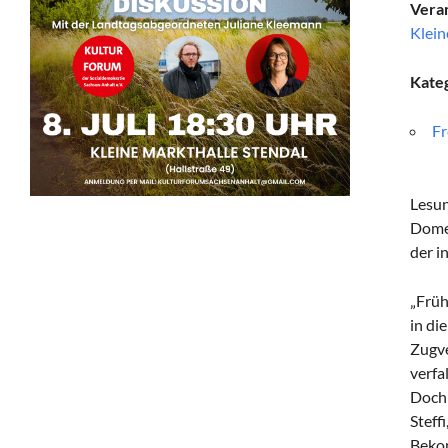
Veran
Klein
Kate
Fr
Lesun
Dome
der i
„Früh
in di
Zugve
verfa
Doch 
Steff
Bekom