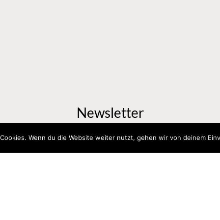
Newsletter
elde dich gern für unseren Newsletter an, um informiert zu bleibe
Cookies. Wenn du die Website weiter nutzt, gehen wir von deinem Einv
Anm