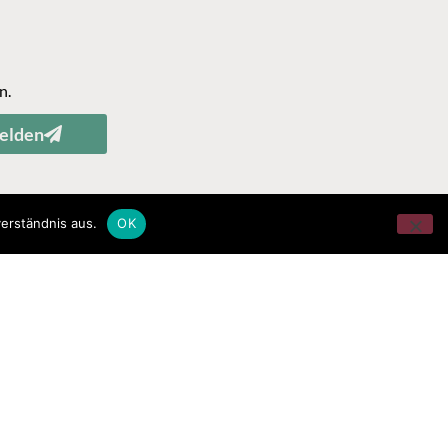
n.
elden
erständnis aus.
OK
pe="radio"]'); if(gridOption && !gridOption.checked){