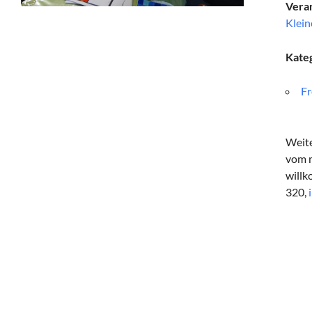
Veran
Klein
Kate
Fr
Weite
vom m
willk
320,