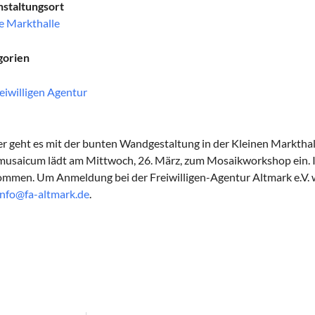
staltungsort
e Markthalle
gorien
eiwilligen Agentur
r geht es mit der bunten Wandgestaltung in der Kleinen Markthall
usaicum lädt am Mittwoch, 26. März, zum Mosaikworkshop ein. In
ommen. Um Anmeldung bei der Freiwilligen-Agentur Altmark e.V. w
info@fa-altmark.de
.