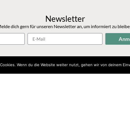
Newsletter
elde dich gern für unseren Newsletter an, um informiert zu bleibe
Anm
Cookies. Wenn du die Website weiter nutzt, gehen wir von deinem Einv
Impressum
Datenschutz
ur Altmark e.V. | Umsetzung von Hey_Marten
ector('.em-search-view-option.em-search-view-type-grid input[ty