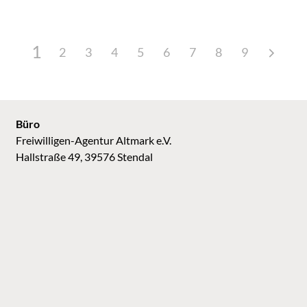
1
2
3
4
5
6
7
8
9
Büro
Freiwilligen-Agentur Altmark e.V.
Hallstraße 49, 39576 Stendal