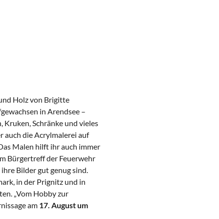
und Holz von Brigitte
ufgewachsen in Arendsee –
, Kruken, Schränke und vieles
r auch die Acrylmalerei auf
Das Malen hilft ihr auch immer
 im Bürgertreff der Feuerwehr
 ihre Bilder gut genug sind.
rk, in der Prignitz und in
kten. „Vom Hobby zur
ernissage am
17. August um