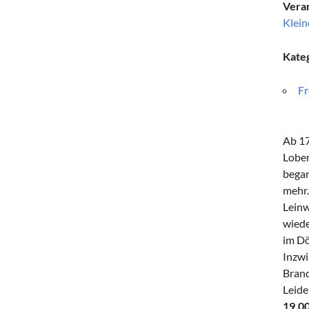
Veran
Klein
Kate
Fr
Ab 17
Loben
began
mehr.
Leinw
wiede
im Dö
Inzwi
Brand
Leide
19.0