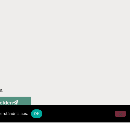
n.
elden
erständnis aus.
OK