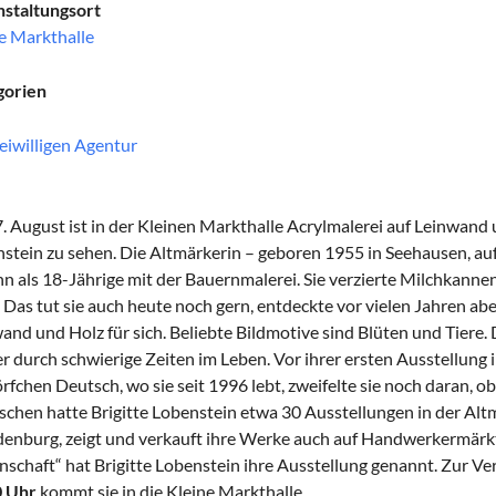
staltungsort
e Markthalle
gorien
eiwilligen Agentur
. August ist in der Kleinen Markthalle Acrylmalerei auf Leinwand 
stein zu sehen. Die Altmärkerin – geboren 1955 in Seehausen, a
n als 18-Jährige mit der Bauernmalerei. Sie verzierte Milchkannen
 Das tut sie auch heute noch gern, entdeckte vor vielen Jahren abe
and und Holz für sich. Beliebte Bildmotive sind Blüten und Tiere. 
r durch schwierige Zeiten im Leben. Vor ihrer ersten Ausstellung
rfchen Deutsch, wo sie seit 1996 lebt, zweifelte sie noch daran, ob
schen hatte Brigitte Lobenstein etwa 30 Ausstellungen in der Altma
enburg, zeigt und verkauft ihre Werke auch auf Handwerkermär
nschaft“ hat Brigitte Lobenstein ihre Ausstellung genannt. Zur V
0 Uhr
kommt sie in die Kleine Markthalle.