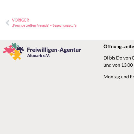
VORIGER
„Freunde treffen Freunde“ – Begegnungscafé
Öffnungszeit
Di bis Do von 
und von 13.00
Montag und Fr