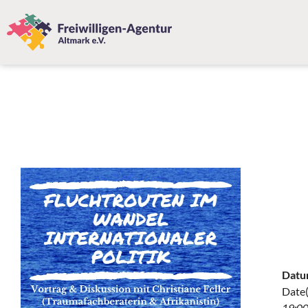
Datu
Date(
19:00