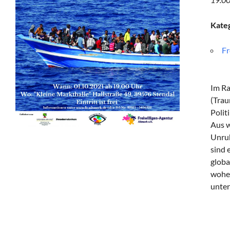
Kate
Fr
Im Ra
(Trau
Polit
Aus w
Unruh
sind 
globa
woher
unter