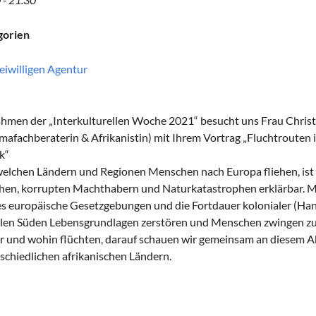
gorien
eiwilligen Agentur
hmen der „Interkulturellen Woche 2021“ besucht uns Frau Christi
mafachberaterin & Afrikanistin) mit Ihrem Vortrag „Fluchtrouten 
ik“
elchen Ländern und Regionen Menschen nach Europa fliehen, ist 
en, korrupten Machthabern und Naturkatastrophen erklärbar. Meh
es europäische Gesetzgebungen und die Fortdauer kolonialer (Hand
len Süden Lebensgrundlagen zerstören und Menschen zwingen zu
 und wohin flüchten, darauf schauen wir gemeinsam an diesem A
schiedlichen afrikanischen Ländern.