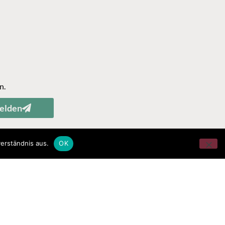
n.
elden
erständnis aus.
OK