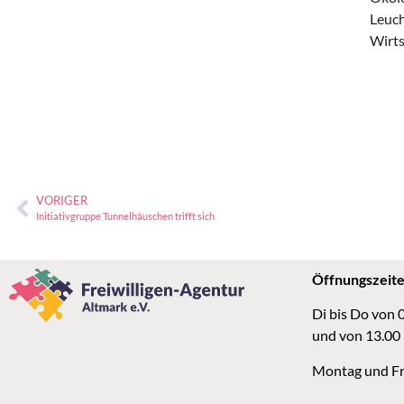
Leuch
Wirts
VORIGER
Initiativgruppe Tunnelhäuschen trifft sich
Öffnungszeit
Di bis Do von 
und von 13.00
Montag und Fr