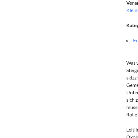
Veran
Klein
Kate
Fr
Was w
Steig
skizz
Gemei
Unter
sich 
müsse
Rolle
Leitl
Ökolo