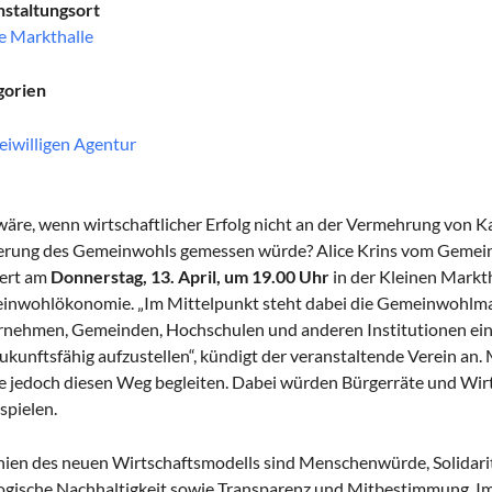
staltungsort
e Markthalle
gorien
eiwilligen Agentur
äre, wenn wirtschaftlicher Erfolg nicht an der Vermehrung von Ka
erung des Gemeinwohls gemessen würde? Alice Krins vom Gemein
iert am
Donnerstag, 13. April, um 19.00 Uhr
in der Kleinen Markth
nwohlökonomie. „Im Mittelpunkt steht dabei die Gemeinwohlmatri
nehmen, Gemeinden, Hochschulen und anderen Institutionen ein 
zukunftsfähig aufzustellen“, kündigt der veranstaltende Verein an
 jedoch diesen Weg begleiten. Dabei würden Bürgerräte und Wir
 spielen.
inien des neuen Wirtschaftsmodells sind Menschenwürde, Solidarit
gische Nachhaltigkeit sowie Transparenz und Mitbestimmung. Im