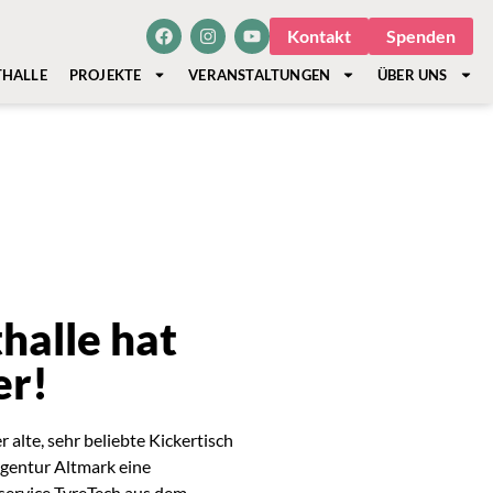
Kontakt
Spenden
THALLE
PROJEKTE
VERANSTALTUNGEN
ÜBER UNS
halle hat
er!
 alte, sehr beliebte Kickertisch
-Agentur Altmark eine
service TyreTech aus dem