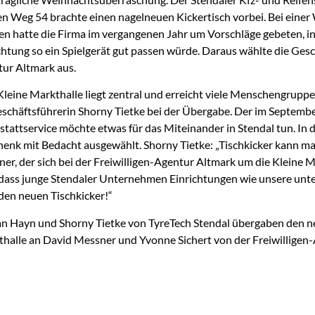
n Weg 54 brachte einen nagelneuen Kickertisch vorbei. Bei einer
n hatte die Firma im vergangenen Jahr um Vorschläge gebeten, i
chtung so ein Spielgerät gut passen würde. Daraus wählte die Gesc
ur Altmark aus.
Kleine Markthalle liegt zentral und erreicht viele Menschengruppe
schäftsführerin Shorny Tietke bei der Übergabe. Der im Septemb
tattservice möchte etwas für das Miteinander in Stendal tun. In
enk mit Bedacht ausgewählt. Shorny Tietke: „Tischkicker kann man 
er, der sich bei der Freiwilligen-Agentur Altmark um die Kleine M
, dass junge Stendaler Unternehmen Einrichtungen wie unsere unter
den neuen Tischkicker!“
an Hayn und Shorny Tietke von TyreTech Stendal übergaben den ne
halle an David Messner und Yvonne Sichert von der Freiwilligen-