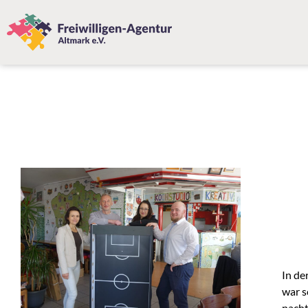
In de
war s
nacht