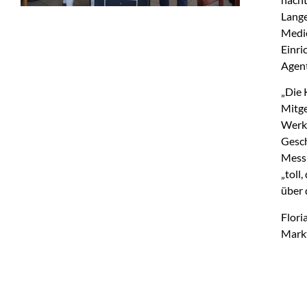
Lange
Medie
Einri
Agent
„Die 
Mitge
Werks
Gesch
Messn
„toll
über 
Flori
Markt