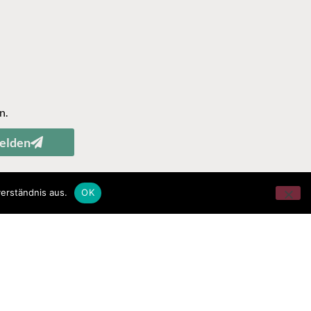
n.
elden
erständnis aus.
OK