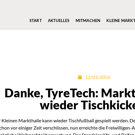
START
AKTUELLES
MITMACHEN
KLEINE MARK
12/03/2026
Danke, TyreTech: Markt
wieder Tischkick
r Kleinen Markthalle kann wieder Tischfußball gespielt werden. Der
chon vor einiger Zeit verschlissen, nun erreichte die Freiwilligen
rägliche Weihnachtsüberraschung. Der Stendaler Kfz- und Reifen