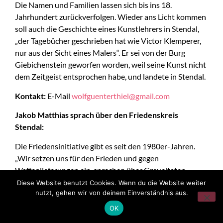
Die Namen und Familien lassen sich bis ins 18.
Jahrhundert zurückverfolgen. Wieder ans Licht kommen
soll auch die Geschichte eines Kunstlehrers in Stendal,
„der Tagebücher geschrieben hat wie Victor Klemperer,
nur aus der Sicht eines Malers“. Er sei von der Burg
Giebichenstein geworfen worden, weil seine Kunst nicht
dem Zeitgeist entsprochen habe, und landete in Stendal.
Kontakt:
E-Mail
wolfguenterthiel@gmail.com
Jakob Matthias sprach über den Friedenskreis
Stendal:
Die Friedensinitiative gibt es seit den 1980er-Jahren.
„Wir setzen uns für den Frieden und gegen
Waffenlieferungen ein, sprechen über Greueltaten,
Propaganda und Lügen und führen Gespräche mit
Diese Website benutzt Cookies. Wenn du die Website weiter
nutzt, gehen wir von deinem Einverständnis aus.
jedem, der an uns herantritt.“ Der Friedenskreis ist
politisch ungebunden. Er lädt jeden Freitag von 15.00 bis
OK
18.00 Uhr zur Mahnwache auf dem Sperlingsberg in