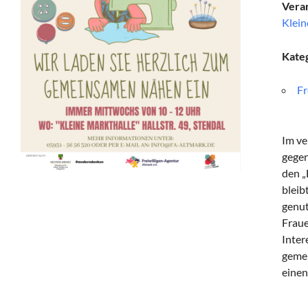
Veran
Klein
Kate
Fr
Im ve
gegen
den „
bleib
genut
Fraue
Inter
gemei
einen