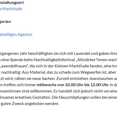
staltungsort
e Markthalle
gorien
eiwilligen Agentur
rgangenen Jahr beschäftigten sie sich mit Lavendel und gaben ih
 eine Spende beim Nachhaltigkeitsfestival „Altmärker*innen mach
Lavendelfrauen“, die sich in der Kleinen Markthalle fanden, eine 
t nachhaltig: Aus Material, das zu schade zum Wegwerfen ist, aber
zt wird, nähen sie neue Sachen. Zurzeit entstehen Jeanstaschen a
n treffen sich immer
mittwochs von 10.00 Uhr bis 12.00 Uhr
in d
essentinnen sind willkommen. Es handelt sich jedoch nicht um ei
nsames kreatives Gestalten. Die Neuschöpfungen sollen bei eine
 guten Zweck angeboten werden.