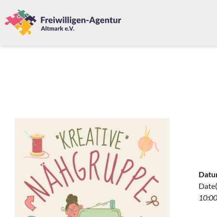
Datu
Date(
10:00