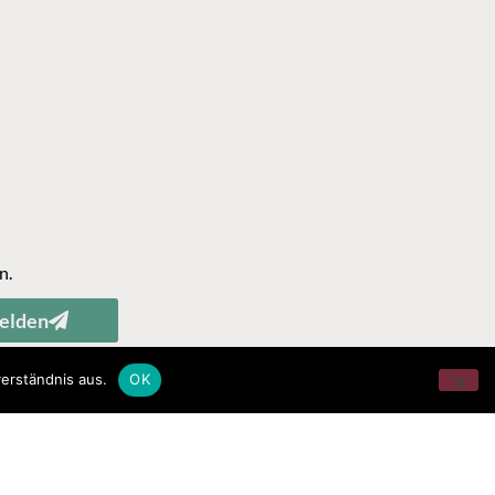
n.
elden
erständnis aus.
OK