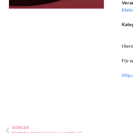
Veran
Klein
Kate
Hierm
Für w
http:
VORIGER
Markthallen-Frühstück mit den „Lavendelfrauen“