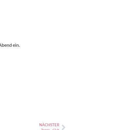
Abend ein.
NÄCHSTER
Tango – Club