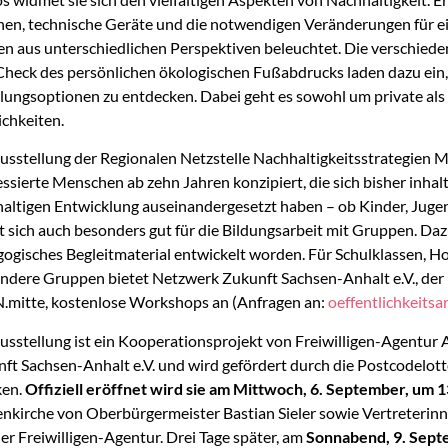
n, technische Geräte und die notwendigen Veränderungen für ei
n aus unterschiedlichen Perspektiven beleuchtet. Die verschied
heck des persönlichen ökologischen Fußabdrucks laden dazu ein, 
ungsoptionen zu entdecken. Dabei geht es sowohl um private als 
chkeiten.
usstellung der Regionalen Netzstelle Nachhaltigkeitsstrategien Mi
essierte Menschen ab zehn Jahren konzipiert, die sich bisher inhal
altigen Entwicklung auseinandergesetzt haben – ob Kinder, Jugen
t sich auch besonders gut für die Bildungsarbeit mit Gruppen. Daz
ogisches Begleitmaterial entwickelt worden. Für Schulklassen, Ho
ndere Gruppen bietet Netzwerk Zukunft Sachsen-Anhalt e.V., der 
mitte, kostenlose Workshops an (Anfragen an:
oeffentlichkeits
usstellung ist ein Kooperationsprojekt von Freiwilligen-Agentur 
ft Sachsen-Anhalt e.V. und wird gefördert durch die Postcodelott
ken.
Offiziell eröffnet wird sie am Mittwoch, 6. September, um 
nkirche von Oberbürgermeister Bastian Sieler sowie Vertreterin
er Freiwilligen-Agentur. Drei Tage später, am
Sonnabend, 9. Sep