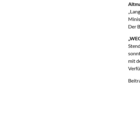
Altma
„Lang
Minis
Der B
„WEG
Stend
sonnt
mit d
Verfü
Beitr