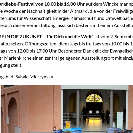
rkliebe-Festival von 10.00 bis 16.00 Uhr
auf dem Winckelmannpla
e Woche der Nachhaltigkeit in der Altmark“, die von der Freiwilli
teriums für Wissenschaft, Energie, Klimaschutz und Umwelt Sachs
esuch dieser Veranstaltung lässt sich bestens mit einem Ausstel
E IN DIE ZUKUNFT – für Dich und die Welt“
ist vom 2. Septemb
al zu sehen. Öffnungszeiten: dienstags bis freitags von 10.00 bis
ags von 12.00 bis 17.00 Uhr. Besonderer Dank gilt der Evangelisc
er Marienkirche einen zentral gelegenen Ausstellungsort mit einz
gung stellt.
agsbild: Sylwia Mierzynska