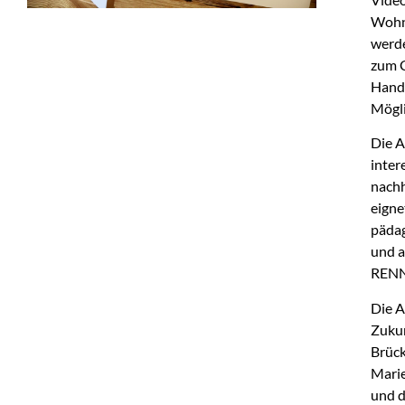
Wohne
werde
zum C
Handl
Mögli
Die A
inter
nachh
eigne
pädag
und a
RENN.
Die A
Zukun
Brüc
Marie
und d