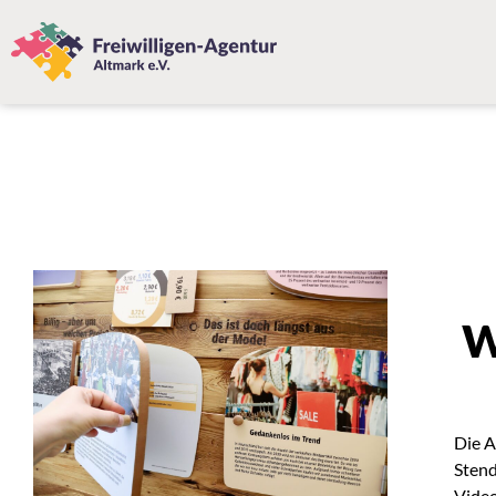
W
Die A
Stend
Video