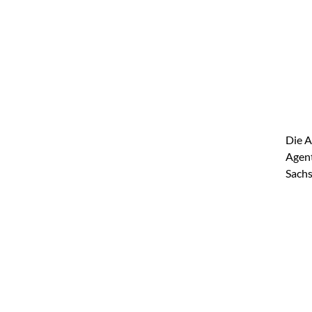
Die A
Agent
Sachs