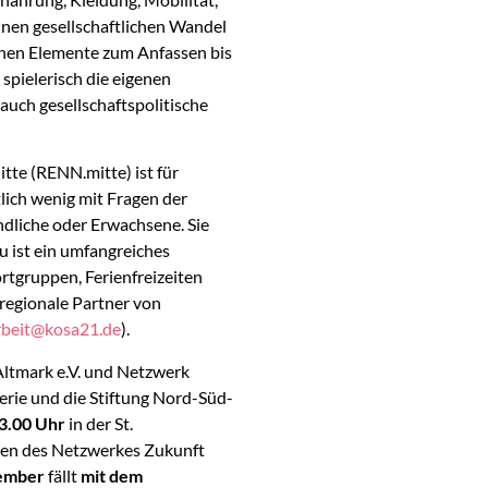
nen gesellschaftlichen Wandel
enen Elemente zum Anfassen bis
spielerisch die eigenen
auch gesellschaftspolitische
tte (RENN.mitte) ist für
tlich wenig mit Fragen der
dliche oder Erwachsene. Sie
u ist ein umfangreiches
rtgruppen, Ferienfreizeiten
regionale Partner von
arbeit@kosa21.de
).
Altmark e.V. und Netzwerk
erie und die Stiftung Nord-Süd-
13.00 Uhr
in der St.
nen des Netzwerkes Zukunft
tember
fällt
mit dem